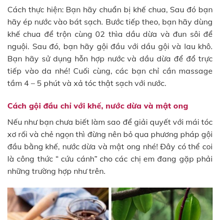
Cách thực hiện: Bạn hãy chuẩn bị khế chua, Sau đó bạn
hãy ép nước vào bát sạch. Bước tiếp theo, bạn hãy dùng
khế chua để trộn cùng 02 thìa dầu dừa và đun sôi để
nguội. Sau đó, bạn hãy gội đầu với dầu gội và lau khô.
Bạn hãy sử dụng hỗn hợp nước và dầu dừa để đổ trực
tiếp vào da nhé! Cuối cùng, các bạn chỉ cần massage
tầm 4 – 5 phút và xả tóc thật sạch với nước.
Cách gội đầu chỉ với khế, nước dừa và mật ong
Nếu như bạn chưa biết làm sao để giải quyết với mái tóc
xơ rối và chẻ ngọn thì đừng nên bỏ qua phương pháp gội
đầu bằng khế, nước dừa và mật ong nhé! Đây có thể coi
là công thức “ cứu cánh” cho các chị em đang gặp phải
những trường hợp như trên.