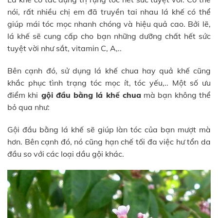
nói, rất nhiều chị em đã truyền tai nhau lá khế có thể
giúp mái tóc mọc nhanh chóng và hiệu quả cao. Bởi lẽ,
lá khế sẽ cung cấp cho bạn những dưỡng chất hết sức
tuyệt vời như sắt, vitamin C, A,..
Bên cạnh đó, sử dụng lá khế chua hay quả khế cũng
khắc phục tình trạng tóc mọc ít, tóc yếu,.. Một số ưu
điểm khi
gội đầu bằng lá khế chua
mà bạn không thể
bỏ qua như:
Gội đầu bằng lá khế sẽ giúp làn tóc của bạn mượt mà
hơn. Bên cạnh đó, nó cũng hạn chế tối đa việc hư tổn da
đầu so với các loại dầu gội khác.