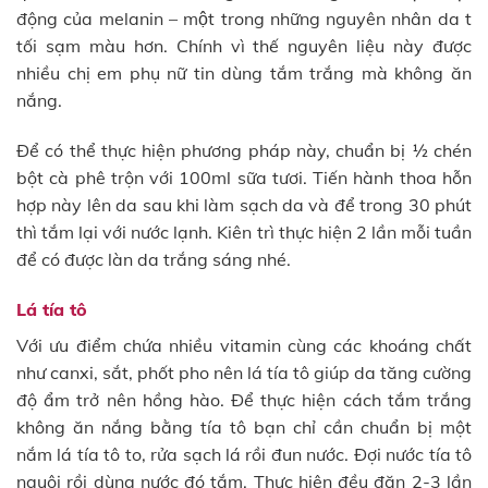
động của melanin – một trong những nguyên nhân da t
tối sạm màu hơn. Chính vì thế nguyên liệu này được
nhiều chị em phụ nữ tin dùng tắm trắng mà không ăn
nắng.
Để có thể thực hiện phương pháp này, chuẩn bị ½ chén
bột cà phê trộn với 100ml sữa tươi. Tiến hành thoa hỗn
hợp này lên da sau khi làm sạch da và để trong 30 phút
thì tắm lại với nước lạnh. Kiên trì thực hiện 2 lần mỗi tuần
để có được làn da trắng sáng nhé.
Lá tía tô
Với ưu điểm chứa nhiều vitamin cùng các khoáng chất
như canxi, sắt, phốt pho nên lá tía tô giúp da tăng cường
độ ẩm trở nên hồng hào. Để thực hiện cách tắm trắng
không ăn nắng bằng tía tô bạn chỉ cần chuẩn bị một
nắm lá tía tô to, rửa sạch lá rồi đun nước. Đợi nước tía tô
nguội rồi dùng nước đó tắm. Thực hiện đều đặn 2-3 lần