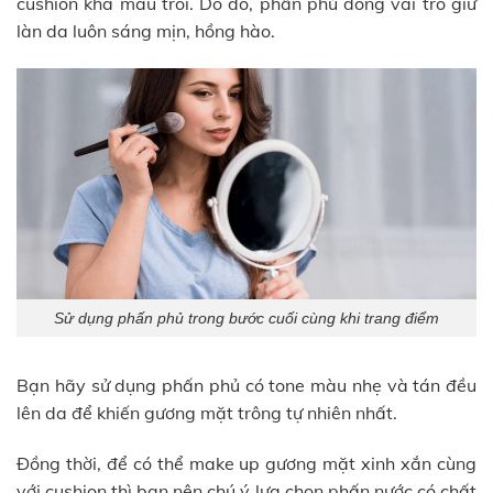
cushion khá mau trôi. Do đó, phấn phủ đóng vai trò giữ
làn da luôn sáng mịn, hồng hào.
Sử dụng phấn phủ trong bước cuối cùng khi trang điểm
Bạn hãy sử dụng phấn phủ có tone màu nhẹ và tán đều
lên da để khiến gương mặt trông tự nhiên nhất.
Đồng thời, để có thể make up gương mặt xinh xắn cùng
với cushion thì bạn nên chú ý lựa chọn phấn nước có chất