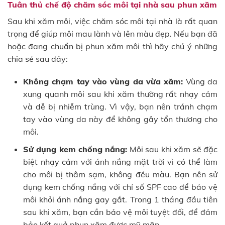
Tuân thủ chế độ chăm sóc môi tại nhà sau phun xăm
Sau khi xăm môi, việc chăm sóc môi tại nhà là rất quan
trọng để giúp môi mau lành và lên màu đẹp. Nếu bạn đã
hoặc đang chuẩn bị phun xăm môi thì hãy chú ý những
chia sẻ sau đây:
Không chạm tay vào vùng da vừa xăm:
Vùng da
xung quanh môi sau khi xăm thường rất nhạy cảm
và dễ bị nhiễm trùng. Vì vậy, bạn nên tránh chạm
tay vào vùng da này để không gây tổn thương cho
môi.
Sử dụng kem chống nắng:
Môi sau khi xăm sẽ đặc
biệt nhạy cảm với ánh nắng mặt trời vì có thể làm
cho môi bị thâm sạm, không đều màu. Bạn nên sử
dụng kem chống nắng với chỉ số SPF cao để bảo vệ
môi khỏi ánh nắng gay gắt. Trong 1 tháng đầu tiên
sau khi xăm, bạn cần bảo vệ môi tuyệt đối, để đảm
bảo kết quả phun xăm được mỹ mãn.