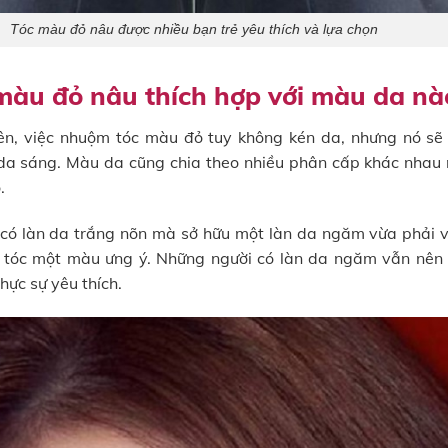
Tóc màu đỏ nâu được nhiều bạn trẻ yêu thích và lựa chọn
àu đỏ nâu thích hợp với màu da nà
ên, việc nhuộm tóc màu đỏ tuy không kén da, nhưng nó sẽ
da sáng. Màu da cũng chia theo nhiều phân cấp khác nhau 
.
có làn da trắng nõn mà sở hữu một làn da ngăm vừa phải v
ái tóc một màu ưng ý. Những người có làn da ngăm vẫn nên
hực sự yêu thích.