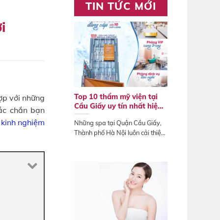
TIN TỨC MỚI
i
Top 10 thẩm mỹ viện tại
ợp với những
Cầu Giấy uy tín nhất hiện
hắc chắn bạn
nay
c
kinh nghiệm
Những spa tại Quận Cầu Giấy,
Thành phố Hà Nội luôn cải thiện
quy trình...