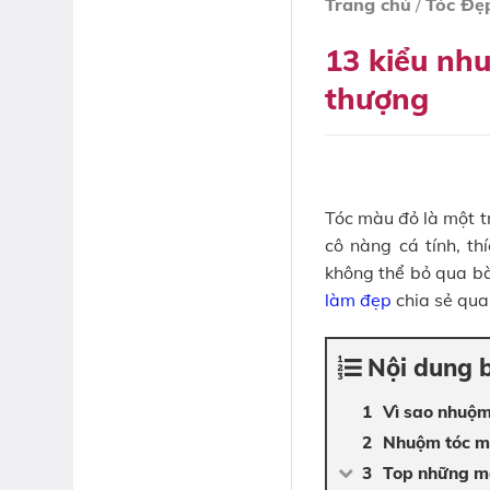
Trang chủ
/
Tóc Đẹ
13 kiểu nh
thượng
Tóc màu đỏ là một t
cô nàng cá tính, th
không thể bỏ qua bà
làm đẹp
chia sẻ qua 
Nội dung b
Vì sao nhuộm
Nhuộm tóc mà
Top những mẫ