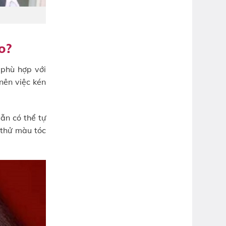
o?
 phù hợp với
nên việc kén
ẫn có thể tự
 thử màu tóc