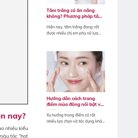
Tắm trắng có ăn nắng
không? Phương pháp tắm
trắng không bắt nắng
Hiện nay, tắm trắng đang rất
được nhiều chị em phụ nữ lựa
chọn để...
Hướng dẫn cách trang
điểm mùa đông nổi bật và
ấn tượng
ện nay?
Xu hướng trang điểm có rất
nhiều lựa chọn và tác dụng khác
biệt. Tạm...
ạo nhiều kiểu
màu tóc “hot