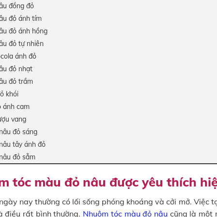
âu đồng đỏ
âu đỏ ánh tím
âu đỏ ánh hồng
âu đỏ tự nhiên
ocola ánh đỏ
âu đỏ nhạt
âu đỏ trầm
ỏ khói
ỏ ánh cam
ượu vang
nâu đỏ sáng
nâu tây ánh đỏ
nâu đỏ sẫm
m tóc màu đỏ nâu được yêu thích hi
 ngày nay thường có lối sống phóng khoáng và cởi mở. Việc t
à điều rất bình thường.
Nhuộm tóc màu đỏ nâu
cũng là một 