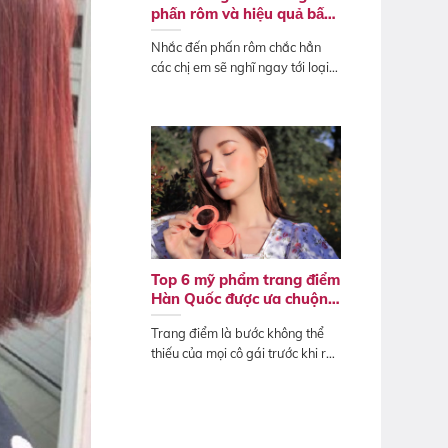
phấn rôm và hiệu quả bất
ngờ
Nhắc đến phấn rôm chắc hẳn
các chị em sẽ nghĩ ngay tới loại
phấn...
Top 6 mỹ phẩm trang điểm
Hàn Quốc được ưa chuộng
nhất
Trang điểm là bước không thể
thiếu của mọi cô gái trước khi ra
ngoài,...