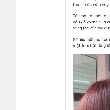
trend” của năm nay.
Tóc màu đỏ nâu được
nâu đỏ không quá chó
sáng tóc vẫn giữ đư
Sở hữu một mái tóc 
mặt, làm bật tông l