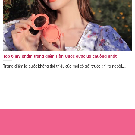
Top 6 mỹ phẩm trang điểm Hàn Quốc được ưa chuộng nhất
Trang điểm là bước không thể thiếu của mọi cô gái trước khi ra ngoài,...