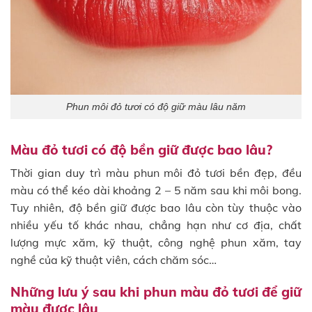
Phun môi đỏ tươi có độ giữ màu lâu năm
Màu đỏ tươi có độ bền giữ được bao lâu?
Thời gian duy trì màu phun môi đỏ tươi bền đẹp, đều
màu có thể kéo dài khoảng 2 – 5 năm sau khi môi bong.
Tuy nhiên, độ bền giữ được bao lâu còn tùy thuộc vào
nhiều yếu tố khác nhau, chẳng hạn như cơ địa, chất
lượng mực xăm, kỹ thuật, công nghệ phun xăm, tay
nghề của kỹ thuật viên, cách chăm sóc…
Những lưu ý sau khi phun màu đỏ tươi để giữ
màu được lâu