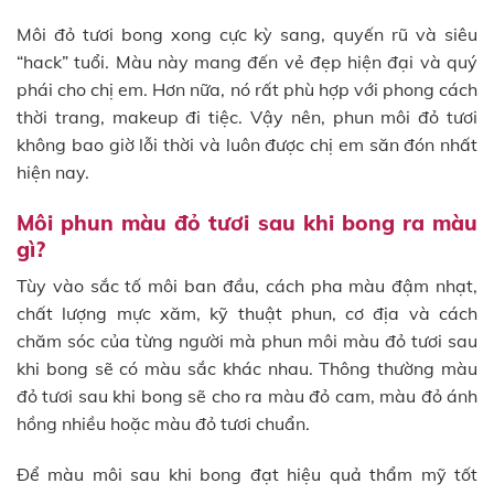
Môi đỏ tươi bong xong cực kỳ sang, quyến rũ và siêu
“hack” tuổi. Màu này mang đến vẻ đẹp hiện đại và quý
phái cho chị em. Hơn nữa, nó rất phù hợp với phong cách
thời trang, makeup đi tiệc. Vậy nên, phun môi đỏ tươi
không bao giờ lỗi thời và luôn được chị em săn đón nhất
hiện nay.
Môi phun màu đỏ tươi sau khi bong ra màu
gì?
Tùy vào sắc tố môi ban đầu, cách pha màu đậm nhạt,
chất lượng mực xăm, kỹ thuật phun, cơ địa và cách
chăm sóc của từng người mà phun môi màu đỏ tươi sau
khi bong sẽ có màu sắc khác nhau. Thông thường màu
đỏ tươi sau khi bong sẽ cho ra màu đỏ cam, màu đỏ ánh
hồng nhiều hoặc màu đỏ tươi chuẩn.
Để màu môi sau khi bong đạt hiệu quả thẩm mỹ tốt