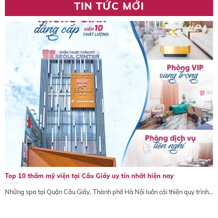
TIN TỨC MỚI
Top 10 thẩm mỹ viện tại Cầu Giấy uy tín nhất hiện nay
Những spa tại Quận Cầu Giấy, Thành phố Hà Nội luôn cải thiện quy trình...