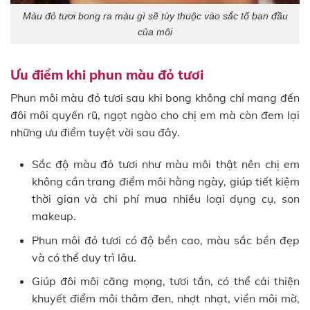
Màu đỏ tươi bong ra màu gì sẽ tùy thuộc vào sắc tố ban đầu
của môi
Ưu điểm khi phun màu đỏ tươi
Phun môi màu đỏ tươi sau khi bong không chỉ mang đến
đôi môi quyến rũ, ngọt ngào cho chị em mà còn đem lại
những ưu điểm tuyệt vời sau đây.
Sắc độ màu đỏ tươi như màu môi thật nên chị em
không cần trang điểm môi hằng ngày, giúp tiết kiệm
thời gian và chi phí mua nhiều loại dụng cụ, son
makeup.
Phun môi đỏ tươi có độ bền cao, màu sắc bền đẹp
và có thể duy trì lâu.
Giúp đôi môi căng mọng, tươi tắn, có thể cải thiện
khuyết điểm môi thâm đen, nhợt nhạt, viền môi mờ,