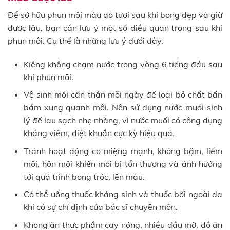
Để sở hữu phun môi màu đỏ tươi sau khi bong đẹp và giữ
được lâu, bạn cần lưu ý một số điều quan trọng sau khi
phun môi. Cụ thể là những lưu ý dưới đây.
Kiêng không chạm nước trong vòng 6 tiếng đầu sau
khi phun môi.
Vệ sinh môi cẩn thận mỗi ngày để loại bỏ chất bẩn
bám xung quanh môi. Nên sử dụng nước muối sinh
lý để lau sạch nhẹ nhàng, vì nước muối có công dụng
kháng viêm, diệt khuẩn cực kỳ hiệu quả.
Tránh hoạt động cơ miệng mạnh, không bặm, liếm
môi, hôn môi khiến môi bị tổn thương và ảnh hưởng
tới quá trình bong tróc, lên màu.
Có thể uống thuốc kháng sinh và thuốc bôi ngoài da
khi có sự chỉ định của bác sĩ chuyên môn.
Không ăn thực phẩm cay nóng, nhiều dầu mỡ, đồ ăn