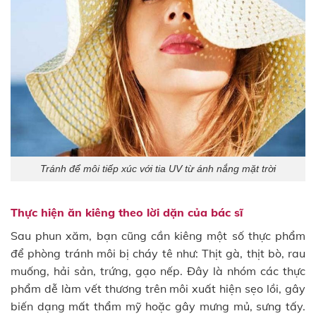
Tránh để môi tiếp xúc với tia UV từ ánh nắng mặt trời
Thực hiện ăn kiêng theo lời dặn của bác sĩ
Sau phun xăm, bạn cũng cần kiêng một số thực phẩm
để phòng tránh môi bị cháy tê như: Thịt gà, thịt bò, rau
muống, hải sản, trứng, gạo nếp. Đây là nhóm các thực
phẩm dễ làm vết thương trên môi xuất hiện sẹo lồi, gây
biến dạng mất thẩm mỹ hoặc gây mưng mủ, sưng tấy.