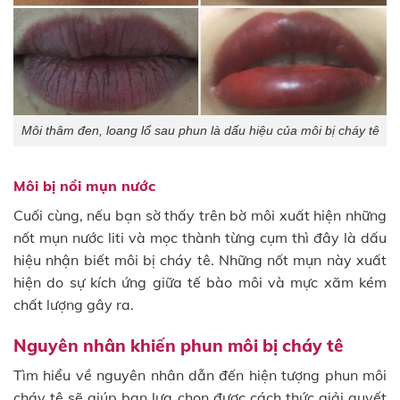
Môi thâm đen, loang lổ sau phun là dấu hiệu của môi bị cháy tê
Môi bị nổi mụn nước
Cuối cùng, nếu bạn sờ thấy trên bờ môi xuất hiện những
nốt mụn nước liti và mọc thành từng cụm thì đây là dấu
hiệu nhận biết môi bị cháy tê. Những nốt mụn này xuất
hiện do sự kích ứng giữa tế bào môi và mực xăm kém
chất lượng gây ra.
Nguyên nhân khiến phun môi bị cháy tê
Tìm hiểu về nguyên nhân dẫn đến hiện tượng phun môi
cháy tê sẽ giúp bạn lựa chọn được cách thức giải quyết