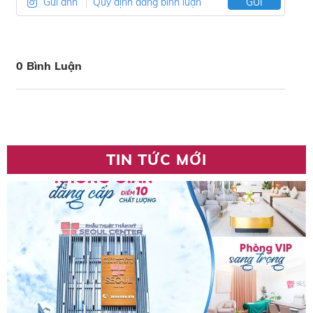
Gửi ảnh
Quy định đăng bình luận
GỬI
0 Bình Luận
TIN TỨC MỚI