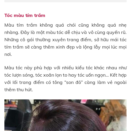
Tóc màu tím trầm
Màu tím trầm không quá chói cũng không quá nhẹ
nhàng. Đây là một màu tóc dễ chịu và vô cùng quyến rũ.
Những cô gái thường xuyên trang điểm, sở hữu mái tóc
tím trầm sẽ càng thêm xinh đẹp và lộng lẫy mọi lúc mọi
nơi.
Màu tóc này phù hợp với nhiều kiểu tóc khác nhau như
tóc lượn sóng, tóc xoăn lọn to hay tóc uốn ngọn… Kết hợp
với lối trang điểm có tông “son đỏ” càng làm vẻ ngoài
thêm thu hút.