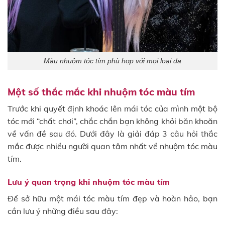
Màu nhuộm tóc tím phù hợp với mọi loại da
Một số thắc mắc khi nhuộm tóc màu tím
Trước khi quyết định khoác lên mái tóc của mình một bộ
tóc mới “chất chơi”, chắc chắn bạn không khỏi băn khoăn
về vấn đề sau đó. Dưới đây là giải đáp 3 câu hỏi thắc
mắc được nhiều người quan tâm nhất về nhuộm tóc màu
tím.
Lưu ý quan trọng khi nhuộm tóc màu tím
Để sở hữu một mái tóc màu tím đẹp và hoàn hảo, bạn
cần lưu ý những điều sau đây: