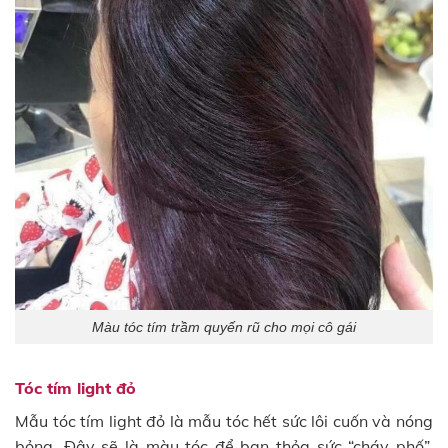
Màu tóc tím trầm quyến rũ cho mọi cô gái
Tóc tím light đỏ
Mẫu tóc tím light đỏ là mẫu tóc hết sức lôi cuốn và nóng
bỏng. Đây sẽ là màu tóc để bạn thỏa sức “cháy phố”,