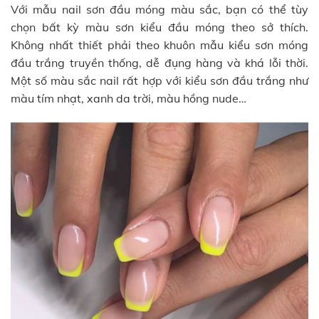
Với mẫu nail sơn đầu móng màu sắc, bạn có thể tùy
chọn bất kỳ màu sơn kiểu đầu móng theo sở thích.
Không nhất thiết phải theo khuôn mẫu kiểu sơn móng
đầu trắng truyền thống, dễ đụng hàng và khá lỗi thời.
Một số màu sắc nail rất hợp với kiểu sơn đầu trắng như
màu tím nhạt, xanh da trời, màu hồng nude…