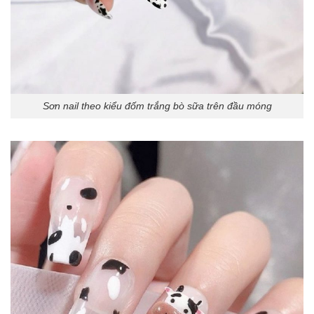
Sơn nail theo kiểu đốm trắng bò sữa trên đầu móng