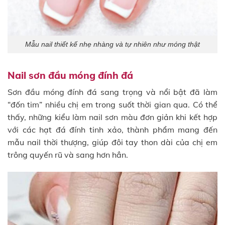
Mẫu nail thiết kế nhẹ nhàng và tự nhiên như móng thật
Nail sơn đầu móng đính đá
Sơn đầu móng đính đá sang trọng và nổi bật đã làm
“đốn tim” nhiều chị em trong suốt thời gian qua. Có thể
thấy, những kiểu làm nail sơn màu đơn giản khi kết hợp
với các hạt đá đính tinh xảo, thành phẩm mang đến
mẫu nail thời thượng, giúp đôi tay thon dài của chị em
trông quyến rũ và sang hơn hẳn.