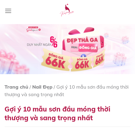
Skip
to
content
Trang chủ
/
Nail Đẹp
/
Gợi ý 10 mẫu sơn đầu móng thời
thượng và sang trọng nhất
Gợi ý 10 mẫu sơn đầu móng thời
thượng và sang trọng nhất