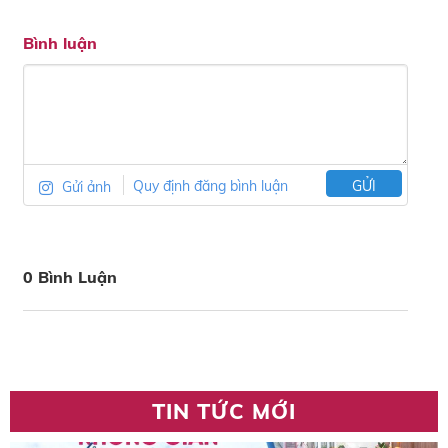
Bình luận
Gửi ảnh
Quy định đăng bình luận
GỬI
0 Bình Luận
TIN TỨC MỚI