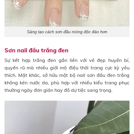
Sáng tạo cách sơn đầu móng độc đáo hơn
Sơn nail đầu trắng đen
Sự kết hợp trắng đen gắn liền với vẻ đẹp huyền bí,
quyến rũ mà nhiều giới mộ điệu thời trang cực kỳ yêu
thích. Mặt khác, sở hữu một bộ nail sơn đầu đen trắng
không kén nước da, phù hợp với nhiều kiểu trang phục
thường ngày đơn giản hay đồ dự tiệc sang trọng.