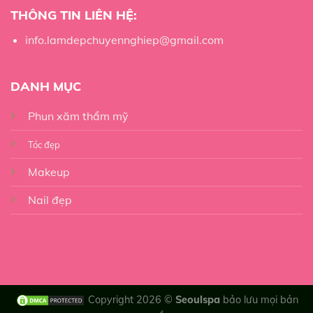
THÔNG TIN LIÊN HỆ:
info.lamdepchuyennghiep@gmail.com
DANH MỤC
Phun xăm thẩm mỹ
Tóc đẹp
Makeup
Nail đẹp
Copyright 2026 ©
Seoulspa
bảo lưu mọi bản