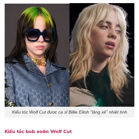
Kiểu tóc Wolf Cut được ca sĩ Billie Eilish “lăng xê” nhiệt tình
Kiểu tóc bob xoăn Wolf Cut