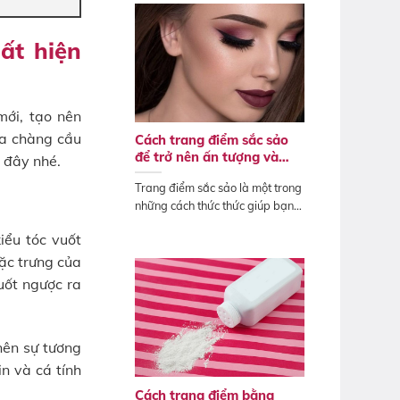
ất hiện
mới, tạo nên
ủa chàng cầu
Cách trang điểm sắc sảo
để trở nên ấn tượng và
 đây nhé.
quyến rũ Tết 2025
Trang điểm sắc sảo là một trong
những cách thức thức giúp bạn
sở hữu...
iểu tóc vuốt
ặc trưng của
uốt ngược ra
nên sự tương
n và cá tính
Cách trang điểm bằng