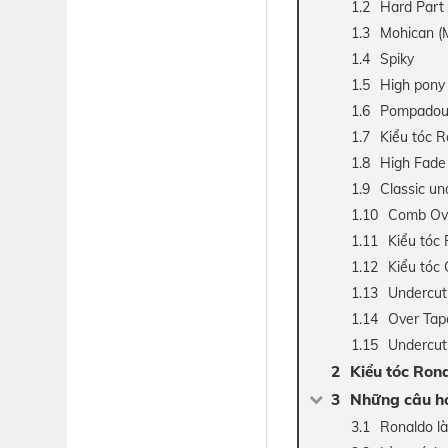
Hard Part
Mohican 
Spiky
High pony
Pompadou
Kiểu tóc R
High Fade
Classic un
Comb Ove
Kiểu tóc
Kiểu tóc
Undercut 
Over Tap
Undercut
Kiểu tóc Ron
Những câu hỏ
Ronaldo là