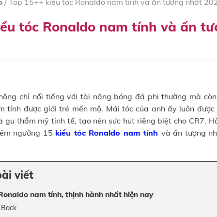
p
/
Top 15++ kiểu tóc Ronaldo nam tính và ấn tượng nhất 20
iểu tóc Ronaldo nam tính và ấn t
hông chỉ nổi tiếng với tài năng bóng đá phi thường mà còn
m tính được giới trẻ mến mộ. Mái tóc của anh ấy luôn được 
 gu thẩm mỹ tinh tế, tạo nên sức hút riêng biệt cho CR7. H
iêm ngưỡng 15
kiểu tóc Ronaldo nam tính
và ấn tượng nh
ài viết
Ronaldo nam tính, thịnh hành nhất hiện nay
k Back