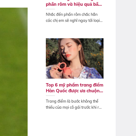
phấn rôm và hiệu quả bất
ngờ
Nhắc đến phấn rôm chắc hẳn
các chị em sẽ nghĩ ngay tới loại
phấn...
Top 6 mỹ phẩm trang điểm
Hàn Quốc được ưa chuộng
nhất
Trang điểm là bước không thể
thiếu của mọi cô gái trước khi ra
ngoài,...