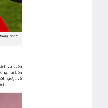
 trung, năng
tính và cuốn
gàng hai bên
uốt ngược về
ềnh.