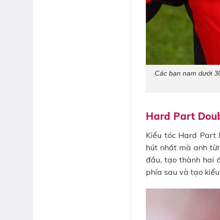
Các bạn nam dưới 30 
Hard Part Doub
Kiểu tóc Hard Part 
hút nhất mà anh từn
đầu, tạo thành hai 
phía sau và tạo kiể