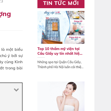
23
TIN TỨC MỚI
ượng
Top 10 thẩm mỹ viện tại
 là một biểu
Cầu Giấy uy tín nhất hiện
chú ý bởi sự
nay
ãy cùng Kinh
Những spa tại Quận Cầu Giấy,
Thành phố Hà Nội luôn cải thiện
ất trong bài
quy trình...