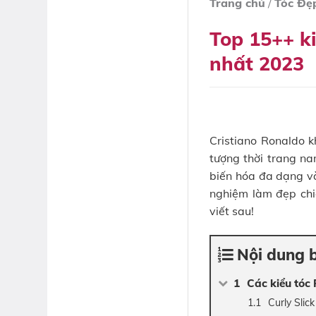
Trang chủ
/
Tóc Đẹ
Top 15++ k
nhất 2023
Cristiano Ronaldo k
tượng thời trang na
biến hóa đa dạng và
nghiệm làm đẹp ch
viết sau!
Nội dung b
Các kiểu tóc 
Curly Slic