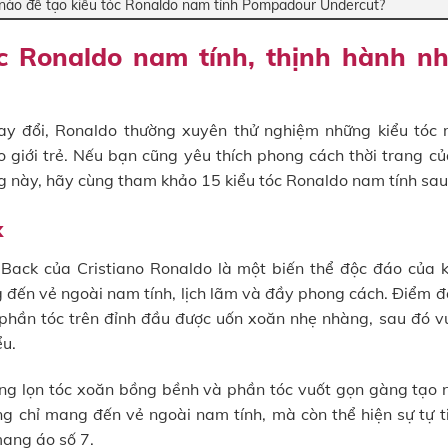
nào để tạo kiểu tóc Ronaldo nam tính Pompadour Undercut?
c Ronaldo nam tính, thịnh hành nh
hay đổi, Ronaldo thường xuyên thử nghiệm những kiểu tóc 
giới trẻ. Nếu bạn cũng yêu thích phong cách thời trang c
ng này, hãy cùng tham khảo 15 kiểu tóc Ronaldo nam tính sau
k
k Back của Cristiano Ronaldo là một biến thể độc đáo của k
 đến vẻ ngoài nam tính, lịch lãm và đầy phong cách. Điểm đ
phần tóc trên đỉnh đầu được uốn xoăn nhẹ nhàng, sau đó v
ểu.
ng lọn tóc xoăn bồng bềnh và phần tóc vuốt gọn gàng tạo 
g chỉ mang đến vẻ ngoài nam tính, mà còn thể hiện sự tự ti
ang áo số 7.