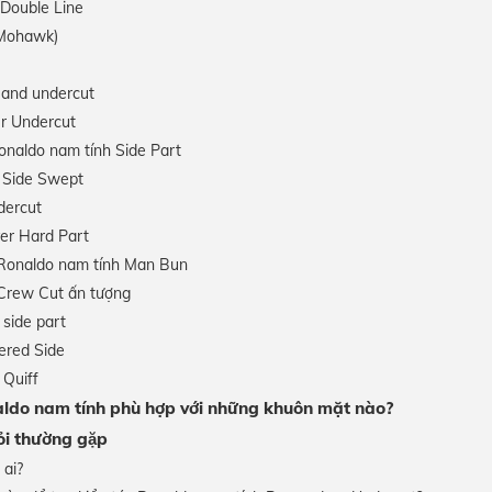
 Double Line
(Mohawk)
 and undercut
r Undercut
onaldo nam tính Side Part
 Side Swept
dercut
r Hard Part
 Ronaldo nam tính Man Bun
 Crew Cut ấn tượng
side part
ered Side
 Quiff
aldo nam tính phù hợp với những khuôn mặt nào?
i thường gặp
 ai?