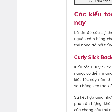
Làm cách 
Các kiểu tó
nay
Là tín đồ của sự t
nguồn cảm hứng cho 
thủ bóng đá nổi tiế
Curly Slick Bac
Kiểu tóc Curly Slic
ngược cổ điển, mang
kiểu tóc này nằm ở 
sau bằng keo tạo ki
Sự kết hợp giữa nhữ
phản ấn tượng, khôn
của chàng cầu thủ m