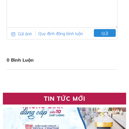
Gửi ảnh
Quy định đăng bình luận
GỬI
0 Bình Luận
TIN TỨC MỚI