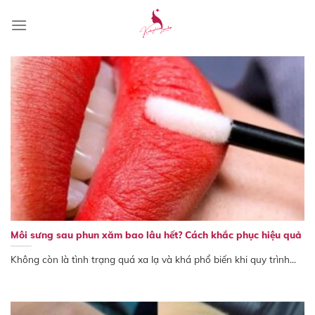
Skip
to
content
Môi sưng sau phun xăm bao lâu hết? Cách khắc phục hiệu quả
Không còn là tình trạng quá xa lạ và khá phổ biến khi quy trình...