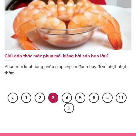
Giải đáp thắc mắc phun môi kiêng hải sản bao lâu?
Phun môi là phương pháp giúp chị em đánh bay đi vẻ nhợt nhạt,
thâm...
1
2
3
4
5
6
…
11