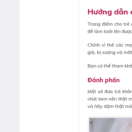
Hướng dẫn c
Trang điểm cho trẻ 
để làm toát lên được
Chính vì thế các m
già, bị sượng và mất
Bạn có thể tham khả
Đánh phấn
Một số đứa trẻ khôn
chút kem nền thật m
và hãy dặm thật mỏ