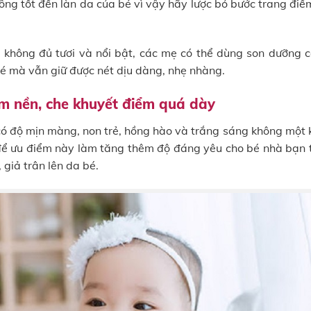
ông tốt đến làn da của bé vì vậy hãy lược bỏ bước trang điể
 không đủ tươi và nổi bật, các mẹ có thể dùng son dưỡng 
é mà vẫn giữ được nét dịu dàng, nhẹ nhàng.
 nền, che khuyết điểm quá dày
có độ mịn màng, non trẻ, hồng hào và trắng sáng không một 
để ưu điểm này làm tăng thêm độ đáng yêu cho bé nhà bạn 
 giả trân lên da bé.