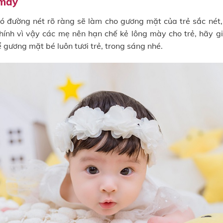
 mày
ó đường nét rõ ràng sẽ làm cho gương mặt của trẻ sắc nét
Chính vì vậy các mẹ nên hạn chế kẻ lông mày cho trẻ, hãy g
 gương mặt bé luôn tươi trẻ, trong sáng nhé.