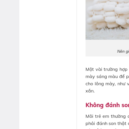
Nên gi
Một vài trường hợp
mày sáng màu để ph
cho lông mày, như 
xắn.
Không đánh so
Môi trẻ em thường c
phải đánh son thật 