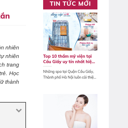
TIN TỨC MỚI
xắn
ồn nhiên
tự nhiên
Top 10 thẩm mỹ viện tại
Cầu Giấy uy tín nhất hiện
ch trang
nay
Những spa tại Quận Cầu Giấy,
trẻ. Học
Thành phố Hà Nội luôn cải thiện
iữ thành
quy trình...