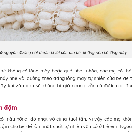
ữ nguyên đường nét thuần khiết của em bé, không nên kẻ lông mày
 bé không có lông mày hoặc quá nhạt nhòa, các mẹ có thể
ẩy nhẹ vài đường theo dáng lông mày tự nhiên của bé để
vậy khi vào ảnh sẽ không bị già nhưng vẫn có được các đư
n đậm
ó màu hồng, đỏ nhạt vô cùng tươi tắn, vì vậy các mẹ khôn
đậm cho bé để làm mất chất tự nhiên vốn có ở trẻ em. Ngoài