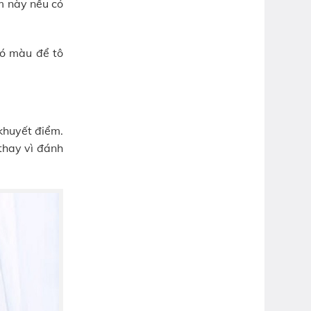
m này nếu có
có màu để tô
khuyết điểm.
thay vì đánh