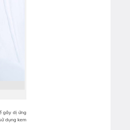
ể gây dị ứng
 sử dụng kem