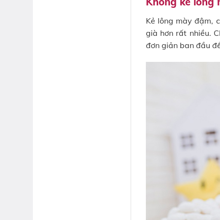
Không kẻ lông
Kẻ lông mày đậm, c
già hơn rất nhiều. 
đơn giản ban đầu để