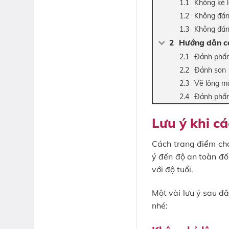
Không kẻ 
Không đán
Không đán
Hướng dẫn cá
Đánh phấ
Đánh son
Vẽ lông m
Đánh phấ
Lưu ý khi c
Cách trang điểm cho
ý đến độ an toàn đố
với độ tuổi.
Một vài lưu ý sau đ
nhé: