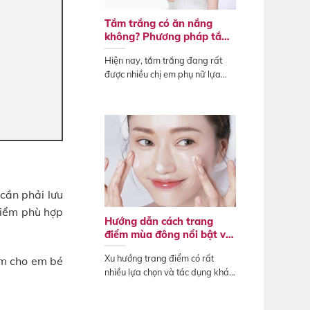
Tắm trắng có ăn nắng
không? Phương pháp tắm
trắng không bắt nắng
Hiện nay, tắm trắng đang rất
được nhiều chị em phụ nữ lựa
chọn để...
cần phải lưu
điểm phù hợp
Hướng dẫn cách trang
điểm mùa đông nổi bật và
ấn tượng
Xu hướng trang điểm có rất
ểm cho em bé
nhiều lựa chọn và tác dụng khác
biệt. Tạm...