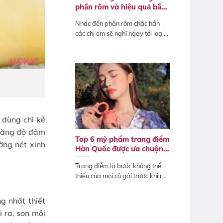
phấn rôm và hiệu quả bất
ngờ
Nhắc đến phấn rôm chắc hẳn
các chị em sẽ nghĩ ngay tới loại
phấn...
 dùng chì kẻ
 tăng độ đậm
Top 6 mỹ phẩm trang điểm
ờng nét xinh
Hàn Quốc được ưa chuộng
nhất
Trang điểm là bước không thể
thiếu của mọi cô gái trước khi ra
ngoài,...
g nhất thiết
 ra, son môi