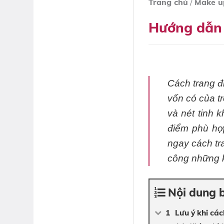
Trang chủ
/
Make u
Hướng dẫn 
Cách trang đ
vốn có của tr
và nét tinh 
điểm phù hợ
ngay cách tr
công những k
Nội dung b
Lưu ý khi cá